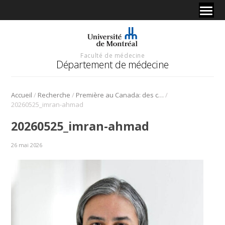
Faculté de médecine
Département de médecine
/
/
/
Accueil
Recherche
Première au Canada: des cellules CAR‑T allogéniques pour traiter des maladies auto‑immunes
20260525_imran-ahmad
20260525_imran-ahmad
26 mai 2026