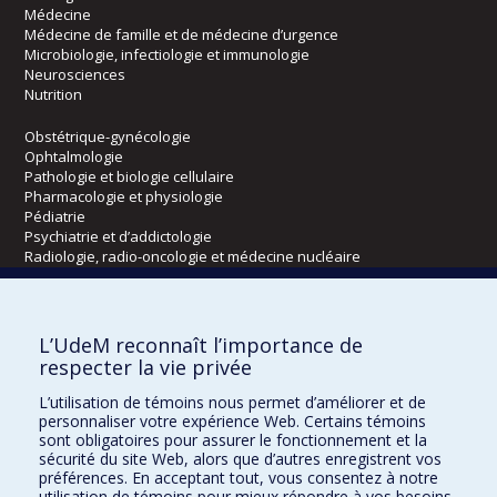
Médecine
Médecine de famille et de médecine d’urgence
Microbiologie, infectiologie et immunologie
Neurosciences
Nutrition
Obstétrique-gynécologie
Ophtalmologie
Pathologie et biologie cellulaire
Pharmacologie et physiologie
Pédiatrie
Psychiatrie et d’addictologie
Radiologie, radio-oncologie et médecine nucléaire
Écoles
L’UdeM reconnaît l’importance de
Kinésiologie et des sciences de l’activité physique
respecter la vie privée
Orthophonie et audiologie
L’utilisation de témoins nous permet d’améliorer et de
Réadaptation
personnaliser votre expérience Web. Certains témoins
sont obligatoires pour assurer le fonctionnement et la
Directions
sécurité du site Web, alors que d’autres enregistrent vos
préférences. En acceptant tout, vous consentez à notre
DPC
utilisation de témoins pour mieux répondre à vos besoins.