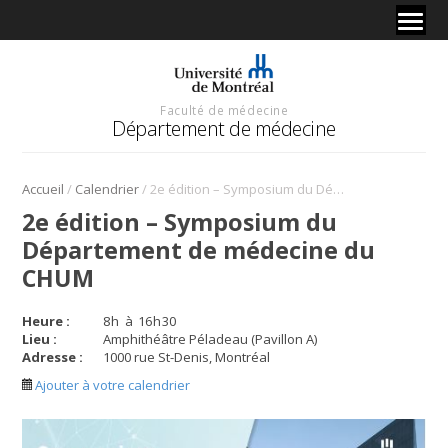
Faculté de médecine
Département de médecine
/
/
Accueil
Calendrier
2e édition – Symposium du Département de médecine du CHUM
2e édition – Symposium du
Département de médecine du
CHUM
Heure :
8
h
à
16
h
30
Lieu :
Amphithéâtre Péladeau (Pavillon A)
Adresse :
1000 rue St-Denis, Montréal
Ajouter à votre calendrier