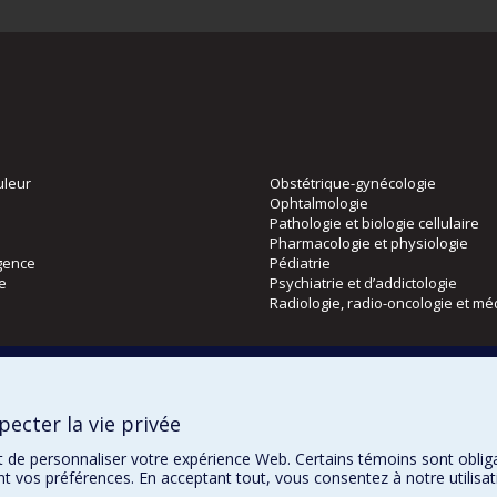
uleur
Obstétrique-gynécologie
Ophtalmologie
Pathologie et biologie cellulaire
Pharmacologie et physiologie
gence
Pédiatrie
ie
Psychiatrie et d’addictologie
Radiologie, radio-oncologie et mé
Directions
 physique
DPC
ecter la vie privée
CPASS
Éthique clinique
t de personnaliser votre expérience Web. Certains témoins sont oblig
ent vos préférences. En acceptant tout, vous consentez à notre utili