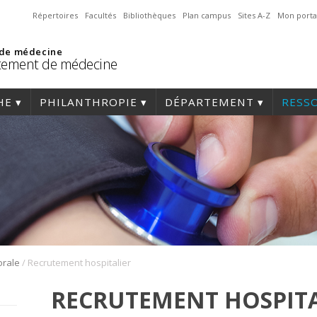
Répertoires
Facultés
Bibliothèques
Plan campus
Sites A-Z
Mon porta
 de médecine
tement de médecine
HE
PHILANTHROPIE
DÉPARTEMENT
RESS
/
orale
Recrutement hospitalier
RECRUTEMENT HOSPITA