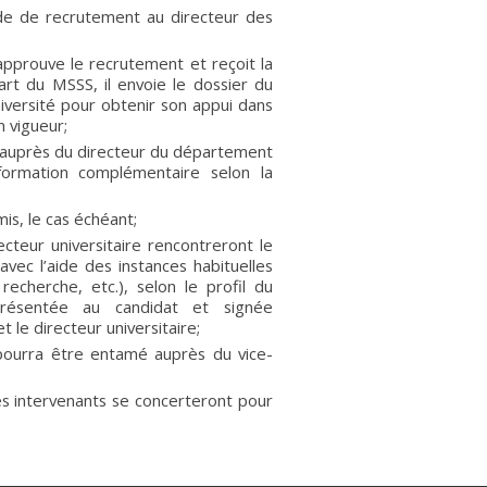
nde de recrutement au directeur des
approuve le recrutement et reçoit la
art du MSSS, il envoie le dossier du
niversité pour obtenir son appui dans
n vigueur;
n auprès du directeur du département
 formation complémentaire selon la
is, le cas échéant;
ecteur universitaire rencontreront le
vec l’aide des instances habituelles
echerche, etc.), selon le profil du
présentée au candidat et signée
 le directeur universitaire;
 pourra être entamé auprès du vice-
les intervenants se concerteront pour