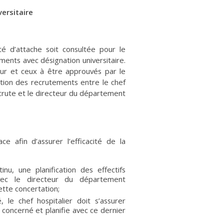
ersitaire
té d’attache soit consultée pour le
ents avec désignation universitaire.
ueur et ceux à être approuvés par le
ation des recrutements entre le chef
ecrute et le directeur du département
e afin d’assurer l’efficacité de la
inu, une planification des effectifs
vec le directeur du département
ette concertation;
 le chef hospitalier doit s’assurer
e concerné et planifie avec ce dernier