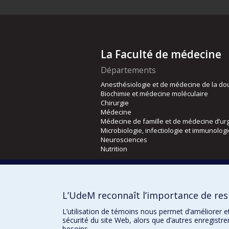
La Faculté de médecine
Départements
Anesthésiologie et de médecine de la do
Biochimie et médecine moléculaire
Chirurgie
Médecine
Médecine de famille et de médecine d’ur
Microbiologie, infectiologie et immunolog
Neurosciences
Nutrition
Écoles
Kinésiologie et des sciences de l’activité
L’UdeM reconnaît l’importance de resp
Orthophonie et audiologie
Réadaptation
L’utilisation de témoins nous permet d’améliorer e
sécurité du site Web, alors que d’autres enregistr
besoins.