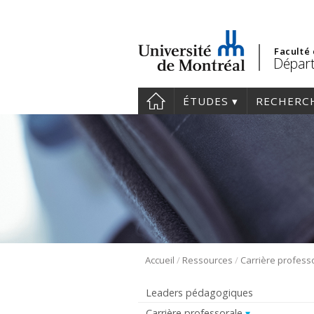
Faculté
Dépar
ÉTUDES
RECHERC
/
/
Accueil
Ressources
Carrière profess
Leaders pédagogiques
Carrière professorale