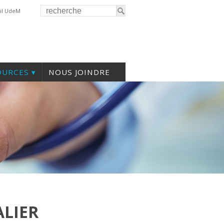
il UdeM
OURCES
NOUS JOINDRE
LIER