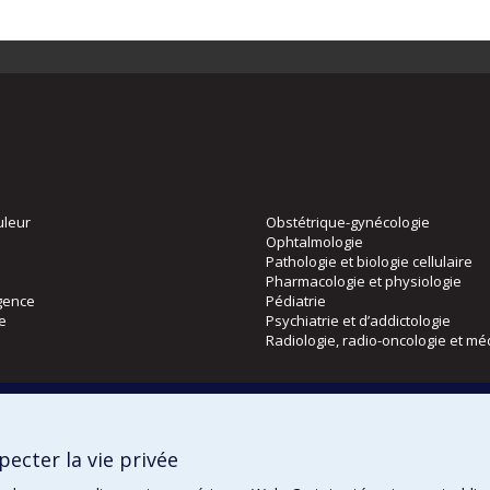
uleur
Obstétrique-gynécologie
Ophtalmologie
Pathologie et biologie cellulaire
Pharmacologie et physiologie
gence
Pédiatrie
ie
Psychiatrie et d’addictologie
Radiologie, radio-oncologie et mé
Directions
 physique
DPC
ecter la vie privée
CPASS
Éthique clinique