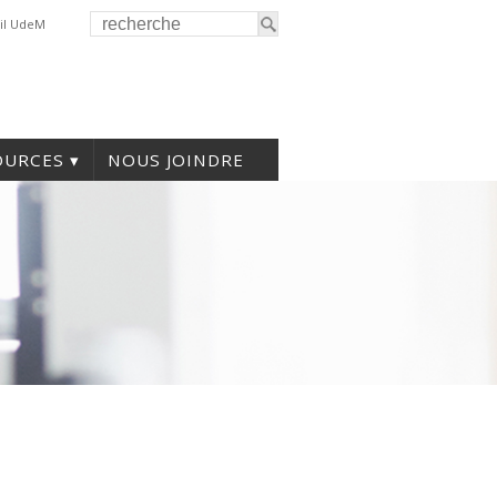
il UdeM
OURCES
NOUS JOINDRE