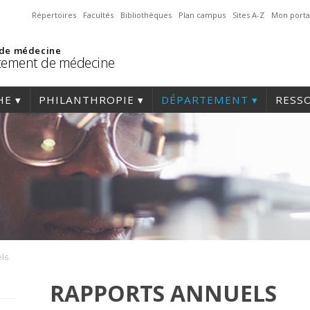
Répertoires
Facultés
Bibliothèques
Plan campus
Sites A-Z
Mon porta
 de médecine
tement de médecine
HE
PHILANTHROPIE
DÉPARTEMENT
RESS
ls
RAPPORTS ANNUELS