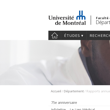
Faculté
Dépar
ÉTUDES
RECHERC
/
/
Accueil
Département
Rapports annue
75e anniversaire
Infolettre – Le Lien Médical