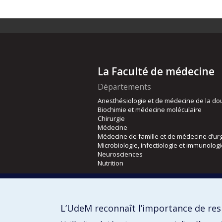
La Faculté de médecine
Départements
Anesthésiologie et de médecine de la do
Biochimie et médecine moléculaire
Chirurgie
Médecine
Médecine de famille et de médecine d’ur
Microbiologie, infectiologie et immunolog
Neurosciences
Nutrition
Écoles
Kinésiologie et des sciences de l’activité
L’UdeM reconnaît l’importance de resp
Orthophonie et audiologie
Réadaptation