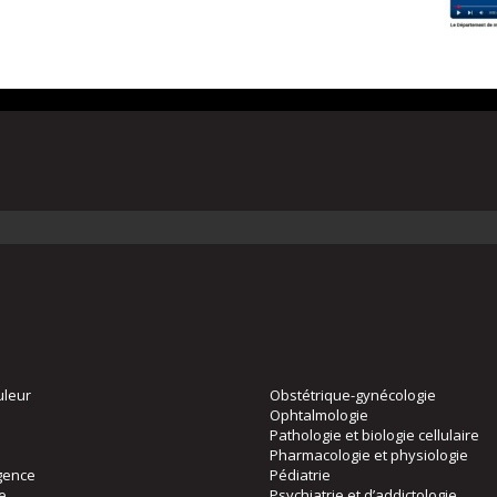
uleur
Obstétrique-gynécologie
Ophtalmologie
Pathologie et biologie cellulaire
Pharmacologie et physiologie
gence
Pédiatrie
ie
Psychiatrie et d’addictologie