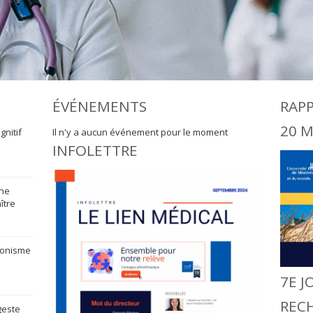
ÉVÉNEMENTS
RAP
20 M
gnitif
Il n'y a aucun événement pour le moment
INFOLETTRE
une
ître
éronisme
7E J
REC
geste