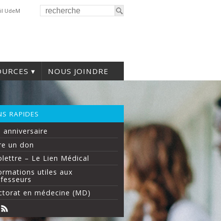
il UdeM
OURCES
NOUS JOINDRE
NS RAPIDES
 anniversaire
re un don
olettre – Le Lien Médical
ormations utiles aux
fesseurs
torat en médecine (MD)