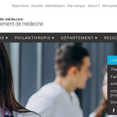
Répertoires
Facultés
Bibliothèques
Plan campus
Sites A-Z
Mon porta
 de médecine
tement de médecine
HE
PHILANTHROPIE
DÉPARTEMENT
RESS
LIE
75e
Fai
Inf
Inf
pro
Doc