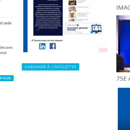
IMA
et aide
tteuses
pour
S’ABONNER À L’INFOLETTRE
75E 
R PLUS