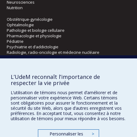
Neurosciences
Nutrition
Obstétrique-gynécologie
Ophtalmologie
Pathologie et biologie cellulaire
Pharmacologie et physiologie
Pédiatrie
Psychiatrie et d’addictologie
Radiologie, radio-oncologie et médecine nucléaire
Écoles
L’UdeM reconnaît l’importance de
Kinésiologie et des sciences de l’activité physique
respecter la vie privée
Orthophonie et audiologie
L’utilisation de témoins nous permet d’améliorer et de
Réadaptation
personnaliser votre expérience Web. Certains témoins
sont obligatoires pour assurer le fonctionnement et la
Directions
sécurité du site Web, alors que d’autres enregistrent vos
préférences. En acceptant tout, vous consentez à notre
DPC
utilisation de témoins pour mieux répondre à vos besoins.
CPASS
Éthique clinique
Personnaliser les
>