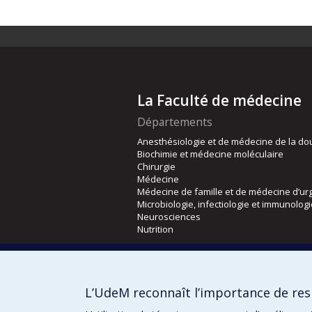
La Faculté de médecine
Départements
Anesthésiologie et de médecine de la do
Biochimie et médecine moléculaire
Chirurgie
Médecine
Médecine de famille et de médecine d’ur
Microbiologie, infectiologie et immunolog
Neurosciences
Nutrition
Écoles
Kinésiologie et des sciences de l’activité
L’UdeM reconnaît l’importance de resp
Orthophonie et audiologie
Réadaptation