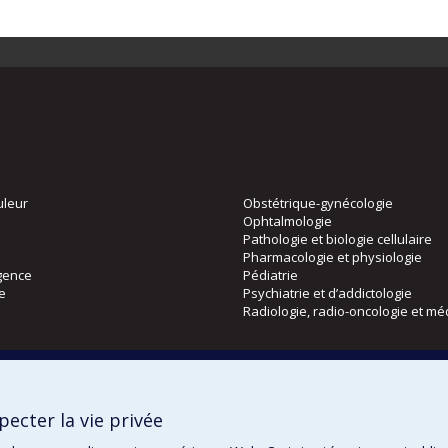
uleur
Obstétrique-gynécologie
Ophtalmologie
Pathologie et biologie cellulaire
Pharmacologie et physiologie
gence
Pédiatrie
ie
Psychiatrie et d’addictologie
Radiologie, radio-oncologie et mé
Directions
 physique
DPC
ecter la vie privée
CPASS
Éthique clinique