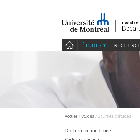
Faculté
Dépar
ÉTUDES
RECHERC
/
/
Accueil
Études
Bourses d’études
Doctorat en médecine
Cycles supérieurs