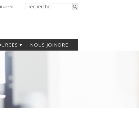
il UdeM
OURCES
NOUS JOINDRE