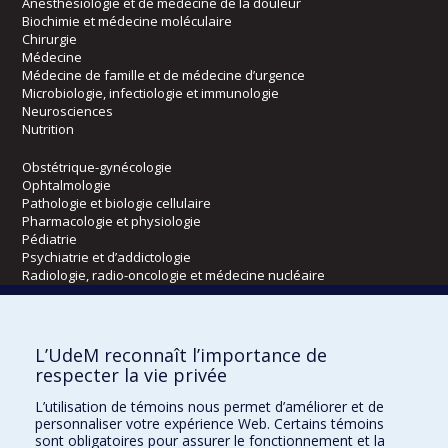
Anesthésiologie et de médecine de la douleur
Biochimie et médecine moléculaire
Chirurgie
Médecine
Médecine de famille et de médecine d’urgence
Microbiologie, infectiologie et immunologie
Neurosciences
Nutrition
Obstétrique-gynécologie
Ophtalmologie
Pathologie et biologie cellulaire
Pharmacologie et physiologie
Pédiatrie
Psychiatrie et d’addictologie
Radiologie, radio-oncologie et médecine nucléaire
Écoles
L’UdeM reconnaît l’importance de
Kinésiologie et des sciences de l’activité physique
respecter la vie privée
Orthophonie et audiologie
L’utilisation de témoins nous permet d’améliorer et de
Réadaptation
personnaliser votre expérience Web. Certains témoins
sont obligatoires pour assurer le fonctionnement et la