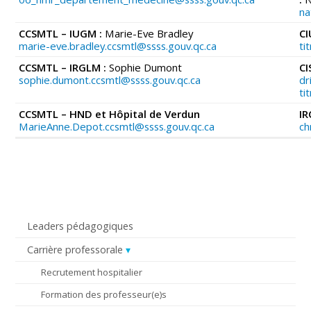
na
CCSMTL – IUGM :
Marie-Eve Bradley
CI
marie-eve.bradley.ccsmtl@ssss.gouv.qc.ca
ti
CCSMTL – IRGLM :
Sophie Dumont
CI
sophie.dumont.ccsmtl@ssss.gouv.qc.ca
dr
ti
CCSMTL – HND et Hôpital de Verdun
IR
MarieAnne.Depot.ccsmtl@ssss.gouv.qc.ca
ch
Leaders pédagogiques
Carrière professorale
Recrutement hospitalier
Formation des professeur(e)s