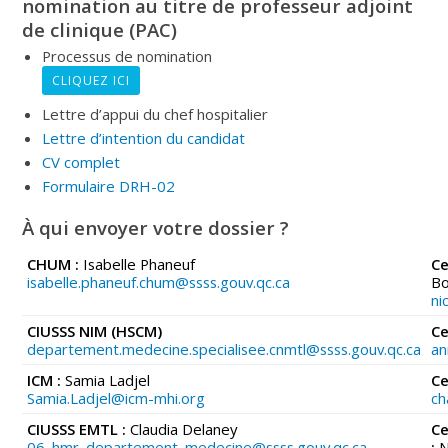
nomination au titre de professeur adjoint
de clinique (PAC)
Processus de nomination
CLIQUEZ ICI
Lettre d’appui du chef hospitalier
Lettre d’intention du candidat
CV complet
Formulaire DRH-02
À qui envoyer votre dossier ?
CHUM :
Isabelle Phaneuf
Ce
isabelle.phaneuf.chum@ssss.gouv.qc.ca
Bo
ni
CIUSSS NIM (HSCM)
Ce
departement.medecine.specialisee.cnmtl@ssss.gouv.qc.ca
an
ICM :
Samia Ladjel
Ce
Samia.Ladjel@icm-mhi.org
ch
CIUSSS EMTL :
Claudia Delaney
Ce
06_hmr_departement_medecine@ssss.gouv.qc.ca
:
N