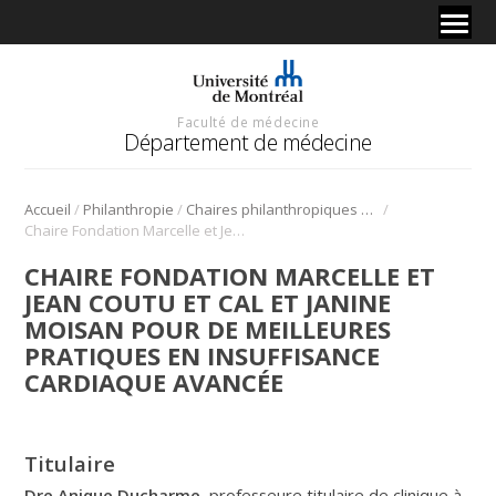
Faculté de médecine
Département de médecine
/
/
/
Accueil
Philanthropie
Chaires philanthropiques de recherche
Chaire Fondation Marcelle et Jean Coutu et Cal et Janine Moisan pour de meilleures pratiques en insuffisance cardiaque avancée
CHAIRE FONDATION MARCELLE ET
JEAN COUTU ET CAL ET JANINE
MOISAN POUR DE MEILLEURES
PRATIQUES EN INSUFFISANCE
CARDIAQUE AVANCÉE
Titulaire
Dre Anique Ducharme
, professeure titulaire de clinique à