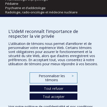
Pédiatrie
Psychiatrie et d’addictologie
Radiologie, radio-oncologie et médecine nucléaire
Écoles
L’UdeM reconnaît l’importance de
Kinésiologie et des sciences de l’activité physique
respecter la vie privée
Orthophonie et audiologie
L’utilisation de témoins nous permet d’améliorer et de
Réadaptation
personnaliser votre expérience Web. Certains témoins
sont obligatoires pour assurer le fonctionnement et la
Directions
sécurité du site Web, alors que d’autres enregistrent vos
préférences. En acceptant tout, vous consentez à notre
DPC
utilisation de témoins pour mieux répondre à vos besoins.
CPASS
Éthique clinique
Personnaliser les
>
témoins
Tout refuser
Tout accepter
Voir notre
politique de confidentialité
et nos
conditions