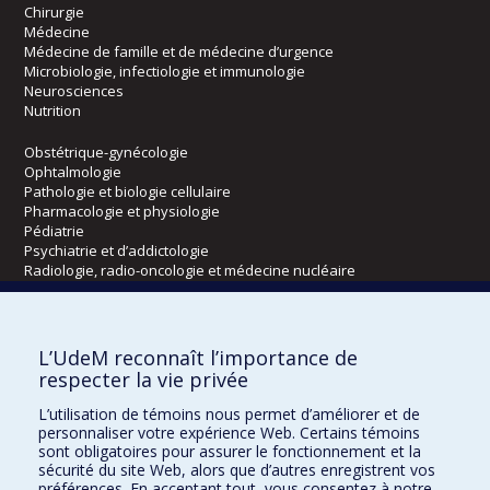
Chirurgie
Médecine
Médecine de famille et de médecine d’urgence
Microbiologie, infectiologie et immunologie
Neurosciences
Nutrition
Obstétrique-gynécologie
Ophtalmologie
Pathologie et biologie cellulaire
Pharmacologie et physiologie
Pédiatrie
Psychiatrie et d’addictologie
Radiologie, radio-oncologie et médecine nucléaire
Écoles
L’UdeM reconnaît l’importance de
Kinésiologie et des sciences de l’activité physique
respecter la vie privée
Orthophonie et audiologie
L’utilisation de témoins nous permet d’améliorer et de
Réadaptation
personnaliser votre expérience Web. Certains témoins
sont obligatoires pour assurer le fonctionnement et la
Directions
sécurité du site Web, alors que d’autres enregistrent vos
préférences. En acceptant tout, vous consentez à notre