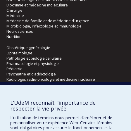
Biochimie et médecine moléculaire
Chirurgie
Médecine
Médecine de famille et de médecine d’urgence
Microbiologie, infectiologie et immunologie
Neurosciences
Nutrition
Obstétrique-gynécologie
Ophtalmologie
Pathologie et biologie cellulaire
Pharmacologie et physiologie
Pédiatrie
Psychiatrie et d’addictologie
Radiologie, radio-oncologie et médecine nucléaire
Écoles
L’UdeM reconnaît l’importance de
Kinésiologie et des sciences de l’activité physique
respecter la vie privée
Orthophonie et audiologie
L’utilisation de témoins nous permet d’améliorer et de
Réadaptation
personnaliser votre expérience Web. Certains témoins
sont obligatoires pour assurer le fonctionnement et la