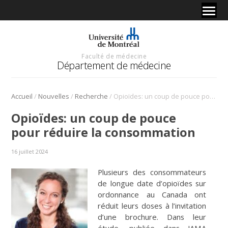
Faculté de médecine
Département de médecine
/
/
/
Accueil
Nouvelles
Recherche
Opioïdes: un coup de pouce pour réduire la consommation
Opioïdes: un coup de pouce
pour réduire la consommation
16 juillet 2024
Plusieurs des consommateurs
de longue date d’opioïdes sur
ordonnance au Canada ont
réduit leurs doses à l’invitation
d’une brochure. Dans leur
étude, publiée dans
JAMA