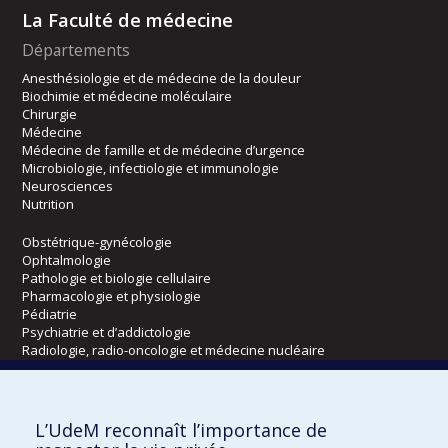
La Faculté de médecine
Départements
Anesthésiologie et de médecine de la douleur
Biochimie et médecine moléculaire
Chirurgie
Médecine
Médecine de famille et de médecine d’urgence
Microbiologie, infectiologie et immunologie
Neurosciences
Nutrition
Obstétrique-gynécologie
Ophtalmologie
Pathologie et biologie cellulaire
Pharmacologie et physiologie
Pédiatrie
Psychiatrie et d’addictologie
Radiologie, radio-oncologie et médecine nucléaire
Écoles
L’UdeM reconnaît l’importance de
Kinésiologie et des sciences de l’activité physique