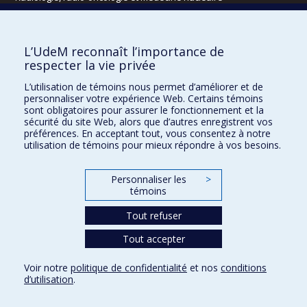
Écoles
L’UdeM reconnaît l’importance de
Kinésiologie et des sciences de l’activité physique
respecter la vie privée
Orthophonie et audiologie
L’utilisation de témoins nous permet d’améliorer et de
Réadaptation
personnaliser votre expérience Web. Certains témoins
sont obligatoires pour assurer le fonctionnement et la
Directions
sécurité du site Web, alors que d’autres enregistrent vos
préférences. En acceptant tout, vous consentez à notre
DPC
utilisation de témoins pour mieux répondre à vos besoins.
CPASS
Éthique clinique
Personnaliser les
>
témoins
Tout refuser
Tout accepter
Voir notre
politique de confidentialité
et nos
conditions
d’utilisation
.
Confidentialité
Conditions d’utilisation
Paramètres des témoins