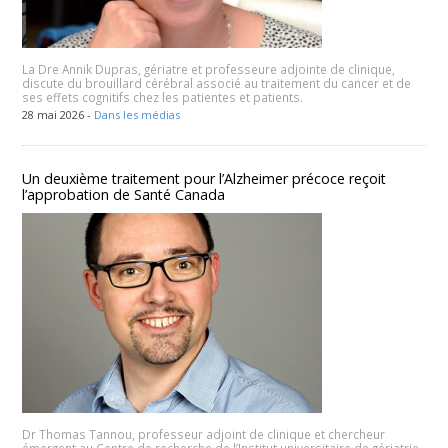
La Dre Annik Dupras, gériatre et professeure adjointe de clinique,
discute du brouillard cérébral associé au traitement du cancer et de
ses effets cognitifs chez les patientes et patients.
28 mai 2026 -
Dans les médias
Un deuxième traitement pour l’Alzheimer précoce reçoit
l’approbation de Santé Canada
Dr Thomas Tannou, professeur adjoint de clinique et chercheur
émergent au Centre de recherche de l’Institut universitaire de gériatrie