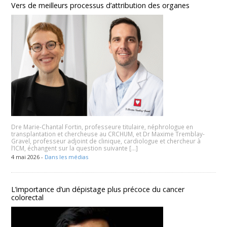
Vers de meilleurs processus d’attribution des organes
Dre Marie-Chantal Fortin, professeure titulaire, néphrologue en
transplantation et chercheuse au CRCHUM, et Dr Maxime Tremblay-
Gravel, professeur adjoint de clinique, cardiologue et chercheur à
l’ICM, échangent sur la question suivante […]
4 mai 2026 -
Dans les médias
L’importance d’un dépistage plus précoce du cancer
colorectal