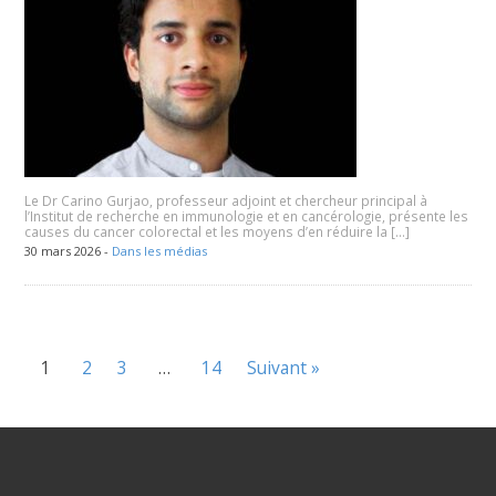
Le Dr Carino Gurjao, professeur adjoint et chercheur principal à
l’Institut de recherche en immunologie et en cancérologie, présente les
causes du cancer colorectal et les moyens d’en réduire la […]
30 mars 2026 -
Dans les médias
1
2
3
…
14
Suivant »