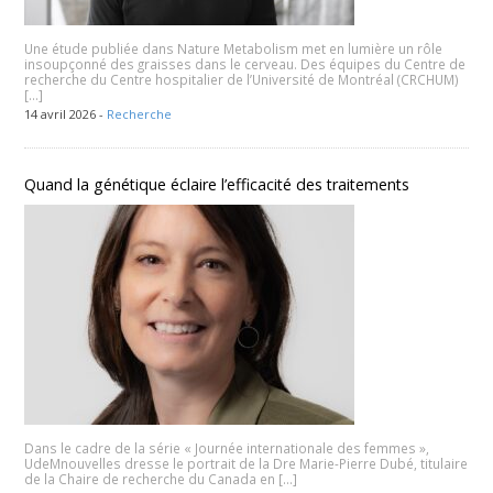
Une étude publiée dans Nature Metabolism met en lumière un rôle
insoupçonné des graisses dans le cerveau. Des équipes du Centre de
recherche du Centre hospitalier de l’Université de Montréal (CRCHUM)
[…]
14 avril 2026 -
Recherche
Quand la génétique éclaire l’efficacité des traitements
Dans le cadre de la série « Journée internationale des femmes »,
UdeMnouvelles dresse le portrait de la Dre Marie-Pierre Dubé, titulaire
de la Chaire de recherche du Canada en […]