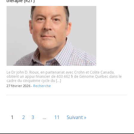
thérapie (R2T)
Le Dr John D. Rioux, en partenariat avec Crohn et Colite Canada,
obtient un appui financier de 403 462 $ de Génome Québec dans le
cadre du cinquième cycle du […]
27 février 2026 -
Recherche
1
2
3
…
11
Suivant »