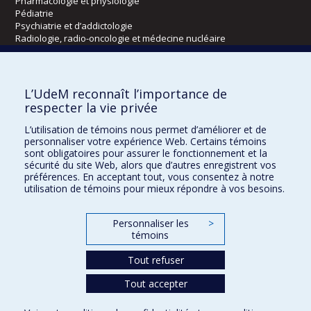
Pharmacologie et physiologie
Pédiatrie
Psychiatrie et d’addictologie
Radiologie, radio-oncologie et médecine nucléaire
Écoles
L’UdeM reconnaît l’importance de
Kinésiologie et des sciences de l’activité physique
respecter la vie privée
Orthophonie et audiologie
L’utilisation de témoins nous permet d’améliorer et de
Réadaptation
personnaliser votre expérience Web. Certains témoins
sont obligatoires pour assurer le fonctionnement et la
Directions
sécurité du site Web, alors que d’autres enregistrent vos
préférences. En acceptant tout, vous consentez à notre
DPC
utilisation de témoins pour mieux répondre à vos besoins.
CPASS
Éthique clinique
Personnaliser les
>
témoins
Tout refuser
Tout accepter