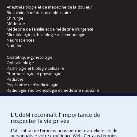
Anesthésiologie et de médecine de la douleur
Biochimie et médecine moléculaire
Chirurgie
Médecine
Médecine de famille et de médecine d’urgence
Microbiologie, infectiologie et immunologie
Neurosciences
Nutrition
Obstétrique-gynécologie
Ophtalmologie
Pathologie et biologie cellulaire
Pharmacologie et physiologie
Pédiatrie
Psychiatrie et d’addictologie
Radiologie, radio-oncologie et médecine nucléaire
Écoles
L’UdeM reconnaît l’importance de
Kinésiologie et des sciences de l’activité physique
respecter la vie privée
Orthophonie et audiologie
L’utilisation de témoins nous permet d’améliorer et de
Réadaptation
personnaliser votre expérience Web. Certains témoins