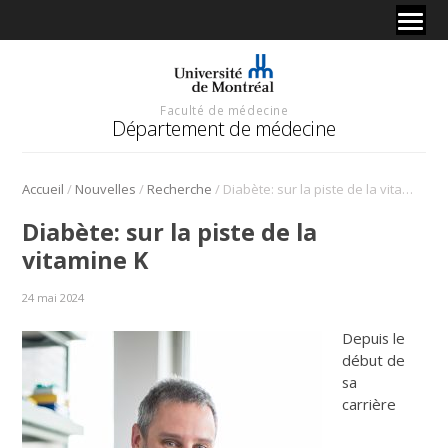
Faculté de médecine
Département de médecine
/
/
/
Accueil
Nouvelles
Recherche
Diabète: sur la piste de la vitamine K
Diabète: sur la piste de la
vitamine K
24 mai 2024
Depuis le
début de
sa
carrière