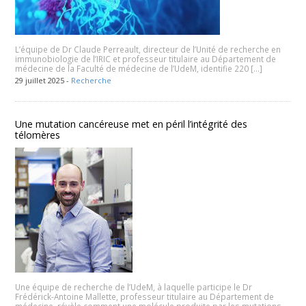
L’équipe de Dr Claude Perreault, directeur de l’Unité de recherche en
immunobiologie de l’IRIC et professeur titulaire au Département de
médecine de la Faculté de médecine de l’UdeM, identifie 220 […]
29 juillet 2025 -
Recherche
Une mutation cancéreuse met en péril l’intégrité des
télomères
Une équipe de recherche de l’UdeM, à laquelle participe le Dr
Frédérick-Antoine Mallette, professeur titulaire au Département de
médecine, révèle comment une molécule produite par les mutations