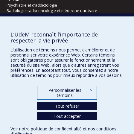
Psychiatrie et d’addictologie
Radiologie, radio-oncologie et médecine nucléaire
Écoles
L’UdeM reconnaît l’importance de
Kinésiologie et des sciences de l’activité physique
respecter la vie privée
Orthophonie et audiologie
L’utilisation de témoins nous permet d’améliorer et de
Réadaptation
personnaliser votre expérience Web. Certains témoins
sont obligatoires pour assurer le fonctionnement et la
Directions
sécurité du site Web, alors que d’autres enregistrent vos
préférences. En acceptant tout, vous consentez à notre
DPC
utilisation de témoins pour mieux répondre à vos besoins.
CPASS
Éthique clinique
Personnaliser les
>
témoins
Tout refuser
Tout accepter
Voir notre
politique de confidentialité
et nos
conditions
d’utilisation
.