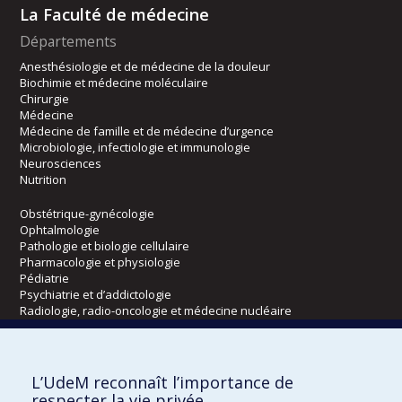
La Faculté de médecine
Départements
Anesthésiologie et de médecine de la douleur
Biochimie et médecine moléculaire
Chirurgie
Médecine
Médecine de famille et de médecine d’urgence
Microbiologie, infectiologie et immunologie
Neurosciences
Nutrition
Obstétrique-gynécologie
Ophtalmologie
Pathologie et biologie cellulaire
Pharmacologie et physiologie
Pédiatrie
Psychiatrie et d’addictologie
Radiologie, radio-oncologie et médecine nucléaire
Écoles
L’UdeM reconnaît l’importance de
Kinésiologie et des sciences de l’activité physique
respecter la vie privée