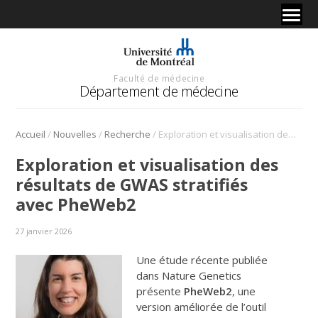
Faculté de médecine
Département de médecine
/
/
/
Accueil
Nouvelles
Recherche
Exploration et visualisation des résultats de GWAS stratifiés avec PheWeb2
Exploration et visualisation des
résultats de GWAS stratifiés
avec PheWeb2
27 janvier 2026
Une étude récente publiée
dans Nature Genetics
présente
PheWeb2
, une
version améliorée de l’outil