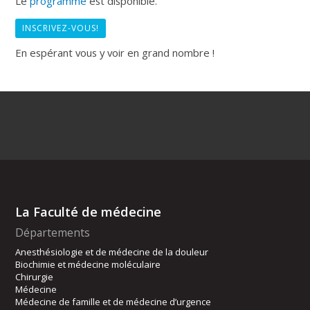
Le
programme
est disponible.
INSCRIVEZ-VOUS!
En espérant vous y voir en grand nombre !
La Faculté de médecine
Départements
Anesthésiologie et de médecine de la douleur
Biochimie et médecine moléculaire
Chirurgie
Médecine
Médecine de famille et de médecine d’urgence