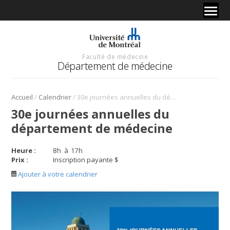
Faculté de médecine
Département de médecine
/
/
Accueil
Calendrier
30e journées annuelles du département de médecine
30e journées annuelles du
département de médecine
Heure :
8
h
à
17
h
Prix :
Inscription payante $
Ajouter à votre calendrier