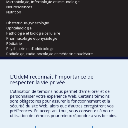
Microbiologie, infectiologie et immunologie
Neurosciences
Nutrition
Obstétrique-gynécologie
Ophtalmologie
Pathologie et biologie cellulaire
Pharmacologie et physiologie
Pédiatrie
Psychiatrie et d’addictologie
Radiologie, radio-oncologie et médecine nucléaire
Écoles
L’UdeM reconnaît l’importance de
Kinésiologie et des sciences de l’activité physique
respecter la vie privée
Orthophonie et audiologie
L’utilisation de témoins nous permet d’améliorer et de
Réadaptation
personnaliser votre expérience Web. Certains témoins
sont obligatoires pour assurer le fonctionnement et la
Directions
sécurité du site Web, alors que d’autres enregistrent vos
préférences. En acceptant tout, vous consentez à notre
DPC
utilisation de témoins pour mieux répondre à vos besoins.
CPASS
Éthique clinique