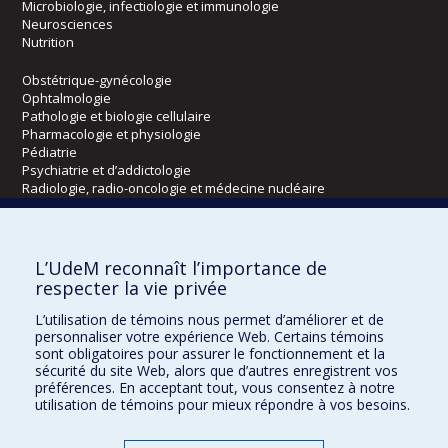
Microbiologie, infectiologie et immunologie
Neurosciences
Nutrition
Obstétrique-gynécologie
Ophtalmologie
Pathologie et biologie cellulaire
Pharmacologie et physiologie
Pédiatrie
Psychiatrie et d’addictologie
Radiologie, radio-oncologie et médecine nucléaire
Écoles
L’UdeM reconnaît l’importance de
Kinésiologie et des sciences de l’activité physique
respecter la vie privée
Orthophonie et audiologie
L’utilisation de témoins nous permet d’améliorer et de
Réadaptation
personnaliser votre expérience Web. Certains témoins
sont obligatoires pour assurer le fonctionnement et la
Directions
sécurité du site Web, alors que d’autres enregistrent vos
préférences. En acceptant tout, vous consentez à notre
DPC
utilisation de témoins pour mieux répondre à vos besoins.
CPASS
Éthique clinique