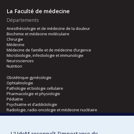
La Faculté de médecine
Départements
Anesthésiologie et de médecine de la douleur
Biochimie et médecine moléculaire
Chirurgie
Médecine
Médecine de famille et de médecine d’urgence
Microbiologie, infectiologie et immunologie
Neurosciences
Nutrition
Obstétrique-gynécologie
Ophtalmologie
Pathologie et biologie cellulaire
Pharmacologie et physiologie
Pédiatrie
Psychiatrie et d’addictologie
Radiologie, radio-oncologie et médecine nucléaire
Écoles
L’UdeM reconnaît l’importance de