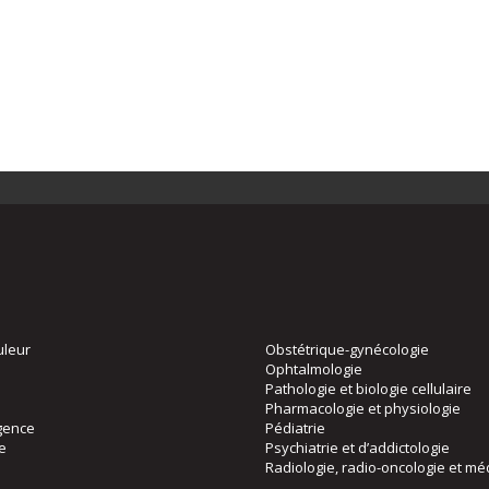
uleur
Obstétrique-gynécologie
Ophtalmologie
Pathologie et biologie cellulaire
Pharmacologie et physiologie
gence
Pédiatrie
ie
Psychiatrie et d’addictologie
Radiologie, radio-oncologie et mé