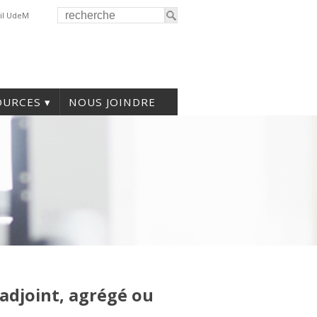
il UdeM
OURCES
NOUS JOINDRE
’adjoint, agrégé ou