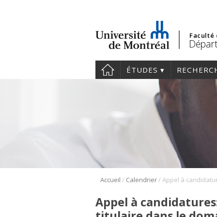
Faculté
Dépar
ÉTUDES
RECHERC
/
/
Accueil
Calendrier
Appel à candidatures
titulaire dans le dom