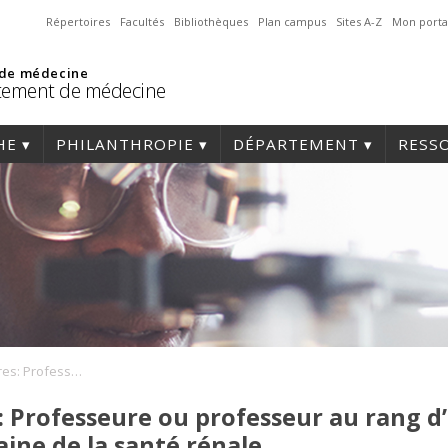
Répertoires
Facultés
Bibliothèques
Plan campus
Sites A-Z
Mon porta
 de médecine
tement de médecine
HE
PHILANTHROPIE
DÉPARTEMENT
RESS
Appel à candidatures: Professeure ou professeur au rang d’adjoint, agrégé ou titulaire dans le domaine de la santé rénale
: Professeure ou professeur au rang d
aine de la santé rénale