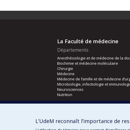
La Faculté de médecine
Départements
Anesthésiologie et de médecine de la do
Biochimie et médecine moléculaire
Chirurgie
Médecine
Médecine de famille et de médecine d’ur
Microbiologie, infectiologie et immunolog
Neurosciences
Nutrition
Écoles
Kinésiologie et des sciences de l’activité
L’UdeM reconnaît l’importance de resp
Orthophonie et audiologie
Réadaptation