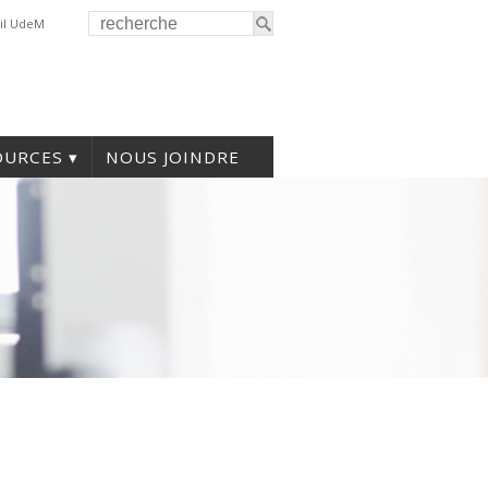
il UdeM
OURCES
NOUS JOINDRE