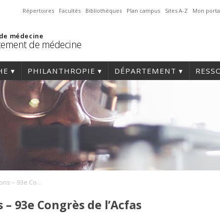
Répertoires
Facultés
Bibliothèques
Plan campus
Sites A-Z
Mon porta
 de médecine
tement de médecine
HE
PHILANTHROPIE
DÉPARTEMENT
RESS
Appel de propositions – 93e Congrès de l’Acfas
 – 93e Congrès de l’Acfas