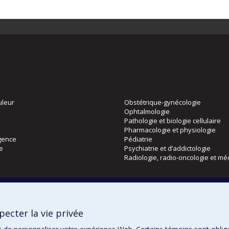
uleur
Obstétrique-gynécologie
Ophtalmologie
Pathologie et biologie cellulaire
Pharmacologie et physiologie
gence
Pédiatrie
ie
Psychiatrie et d’addictologie
Radiologie, radio-oncologie et mé
Directions
 physique
DPC
ecter la vie privée
CPASS
Éthique clinique