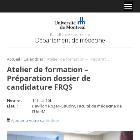
Faculté de médecine
Département de médecine
/
/
Accueil
Calendrier
Atelier de formation – Préparation dossier de candidature FRQS
Atelier de formation –
Préparation dossier de
candidature FRQS
Heure :
14
h
à
16
h
Lieu :
Pavillon Roger-Gaudry, Faculté de médecine de
l'UdeM
Ajouter à votre calendrier