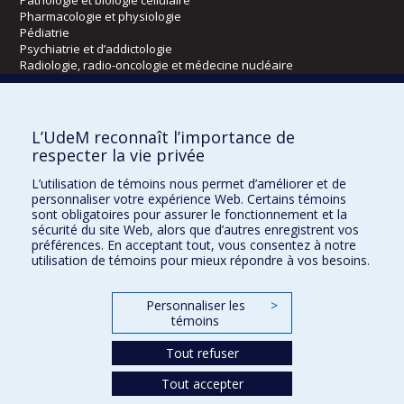
Pharmacologie et physiologie
Pédiatrie
Psychiatrie et d’addictologie
Radiologie, radio-oncologie et médecine nucléaire
Écoles
L’UdeM reconnaît l’importance de
Kinésiologie et des sciences de l’activité physique
respecter la vie privée
Orthophonie et audiologie
L’utilisation de témoins nous permet d’améliorer et de
Réadaptation
personnaliser votre expérience Web. Certains témoins
sont obligatoires pour assurer le fonctionnement et la
Directions
sécurité du site Web, alors que d’autres enregistrent vos
préférences. En acceptant tout, vous consentez à notre
DPC
utilisation de témoins pour mieux répondre à vos besoins.
CPASS
Éthique clinique
Personnaliser les
>
témoins
Tout refuser
Tout accepter