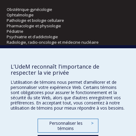
Obstétrique-gynécologie
Ophtalmologie
Pathologie et biologie cellulaire
Pharmacologie et physiologie
Pédiatrie
Psychiatrie et d’addictologie
Radiologie, radio-oncologie et médecine nucléaire
Écoles
L’UdeM reconnaît l’importance de
Kinésiologie et des sciences de l’activité physique
respecter la vie privée
Orthophonie et audiologie
L’utilisation de témoins nous permet d’améliorer et de
Réadaptation
personnaliser votre expérience Web. Certains témoins
sont obligatoires pour assurer le fonctionnement et la
Directions
sécurité du site Web, alors que d’autres enregistrent vos
préférences. En acceptant tout, vous consentez à notre
DPC
utilisation de témoins pour mieux répondre à vos besoins.
CPASS
Éthique clinique
Personnaliser les
>
témoins