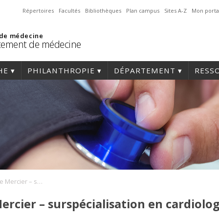
Répertoires
Facultés
Bibliothèques
Plan campus
Sites A-Z
Mon porta
 de médecine
tement de médecine
HE
PHILANTHROPIE
DÉPARTEMENT
RESS
Bourse Lise-Andrée Mercier – surspécialisation en cardiologie
rcier – surspécialisation en cardiolog