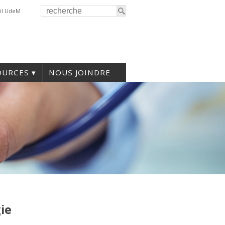
il UdeM
OURCES
NOUS JOINDRE
ie