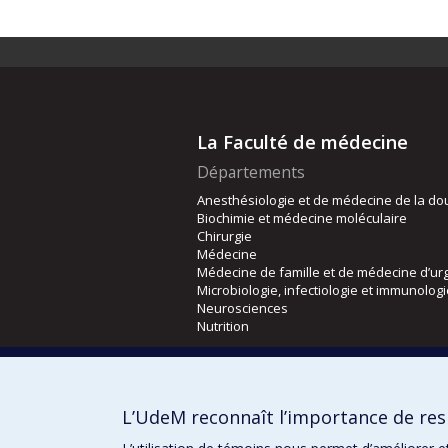
La Faculté de médecine
Départements
Anesthésiologie et de médecine de la do
Biochimie et médecine moléculaire
Chirurgie
Médecine
Médecine de famille et de médecine d’ur
Microbiologie, infectiologie et immunolog
Neurosciences
Nutrition
Écoles
Kinésiologie et des sciences de l’activité
L’UdeM reconnaît l’importance de resp
Orthophonie et audiologie
Réadaptation