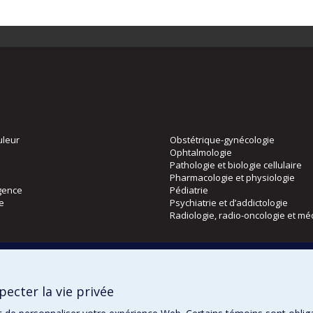
uleur
Obstétrique-gynécologie
Ophtalmologie
Pathologie et biologie cellulaire
Pharmacologie et physiologie
gence
Pédiatrie
ie
Psychiatrie et d’addictologie
Radiologie, radio-oncologie et mé
Directions
 physique
DPC
ecter la vie privée
CPASS
Éthique clinique