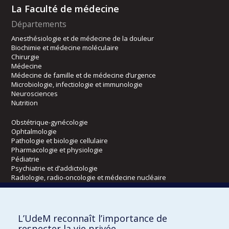
La Faculté de médecine
Départements
Anesthésiologie et de médecine de la douleur
Biochimie et médecine moléculaire
Chirurgie
Médecine
Médecine de famille et de médecine d’urgence
Microbiologie, infectiologie et immunologie
Neurosciences
Nutrition
Obstétrique-gynécologie
Ophtalmologie
Pathologie et biologie cellulaire
Pharmacologie et physiologie
Pédiatrie
Psychiatrie et d’addictologie
Radiologie, radio-oncologie et médecine nucléaire
Écoles
L’UdeM reconnaît l’importance de
Kinésiologie et des sciences de l’activité physique
respecter la vie privée