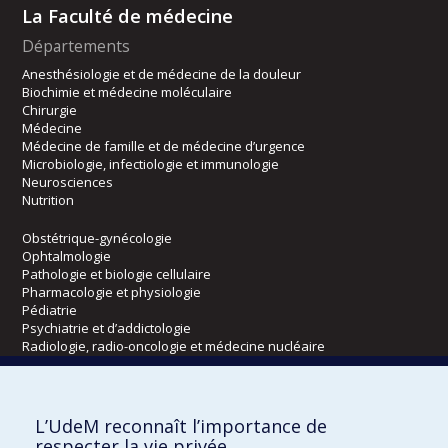
La Faculté de médecine
Départements
Anesthésiologie et de médecine de la douleur
Biochimie et médecine moléculaire
Chirurgie
Médecine
Médecine de famille et de médecine d’urgence
Microbiologie, infectiologie et immunologie
Neurosciences
Nutrition
Obstétrique-gynécologie
Ophtalmologie
Pathologie et biologie cellulaire
Pharmacologie et physiologie
Pédiatrie
Psychiatrie et d’addictologie
Radiologie, radio-oncologie et médecine nucléaire
Écoles
L’UdeM reconnaît l’importance de
Kinésiologie et des sciences de l’activité physique
respecter la vie privée