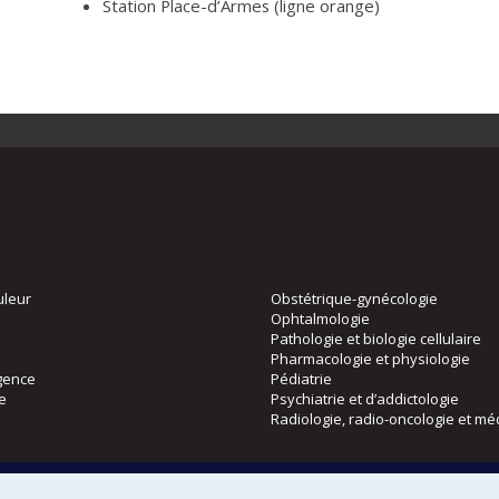
Station Place-d’Armes (ligne orange)
uleur
Obstétrique-gynécologie
Ophtalmologie
Pathologie et biologie cellulaire
Pharmacologie et physiologie
gence
Pédiatrie
ie
Psychiatrie et d’addictologie
Radiologie, radio-oncologie et mé
Directions