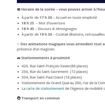
📅
Horaire de la soirée – vous pouvez arriver à l’heu
À partir de
17 h 30
– Accueil en toute simplicité
18 h 25
– Mot d’ouverture
18 h 45
– Discours & témoignages
À partir de
19 h 30
– Cocktail dînatoire, retrouvail
✨
Des animations magiques vous attendent tout au
présence d’un magicien.
🚗
Stationnements à proximité
420, Rue Saint-François-Xavier(86 places)
230, Rue du Saint-Sacrement (72 places)
304, Rue Saint-Paul Ouest (18 places)
Stationnement du Grand Quai au 200, rue de la Co
La
carte de stationnement
de l’Agence de mobilité 
🚇
Transport en commun