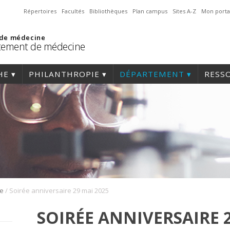
Répertoires
Facultés
Bibliothèques
Plan campus
Sites A-Z
Mon porta
 de médecine
tement de médecine
HE
PHILANTHROPIE
DÉPARTEMENT
RESS
/
re
Soirée anniversaire 29 mai 2025
SOIRÉE ANNIVERSAIRE 2