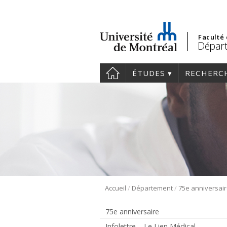
Faculté
Dépar
ÉTUDES
RECHERC
/
/
Accueil
Département
75e anniversai
75e anniversaire
Infolettre – Le Lien Médical