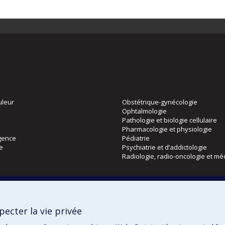
uleur
Obstétrique-gynécologie
Ophtalmologie
Pathologie et biologie cellulaire
Pharmacologie et physiologie
gence
Pédiatrie
ie
Psychiatrie et d’addictologie
Radiologie, radio-oncologie et mé
Directions
 physique
DPC
ecter la vie privée
CPASS
Éthique clinique