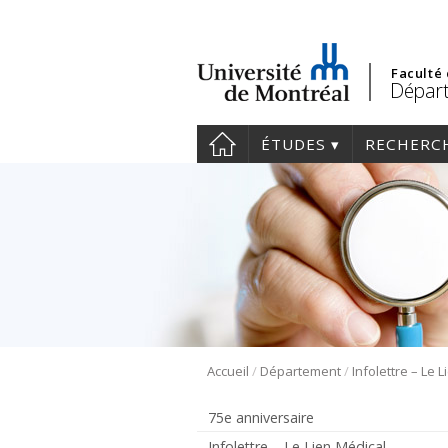
Faculté
Dépar
ÉTUDES
RECHERC
/
/
Accueil
Département
Infolettre – Le 
75e anniversaire
Infolettre – Le Lien Médical