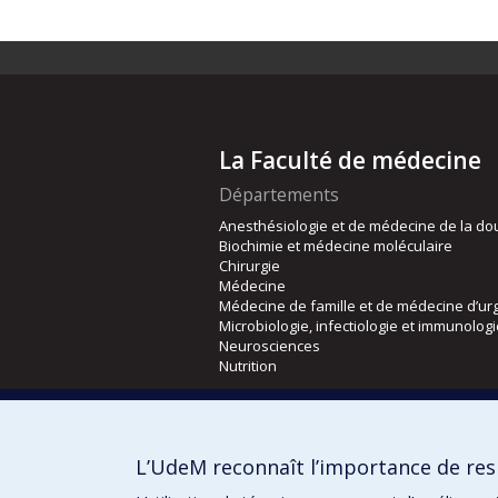
La Faculté de médecine
Départements
Anesthésiologie et de médecine de la do
Biochimie et médecine moléculaire
Chirurgie
Médecine
Médecine de famille et de médecine d’ur
Microbiologie, infectiologie et immunolog
Neurosciences
Nutrition
Écoles
Kinésiologie et des sciences de l’activité
L’UdeM reconnaît l’importance de resp
Orthophonie et audiologie
Réadaptation