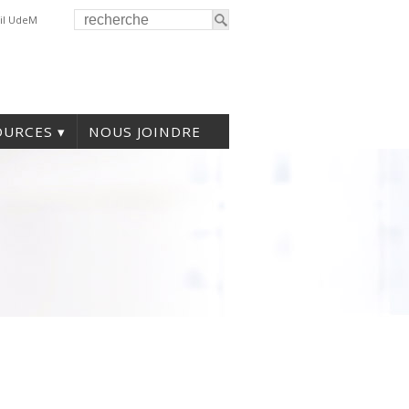
il UdeM
OURCES
NOUS JOINDRE