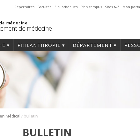
Répertoires
Facultés
Bibliothèques
Plan campus
Sites A-Z
Mon porta
 de médecine
tement de médecine
HE
PHILANTHROPIE
DÉPARTEMENT
RESS
/
Lien Médical
bulletin
BULLETIN