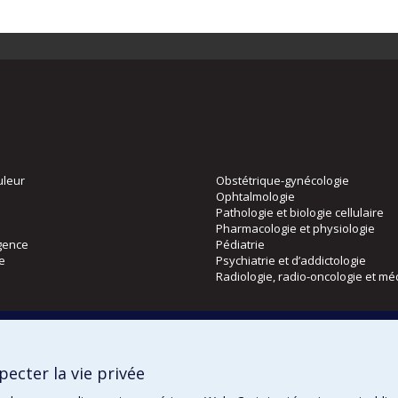
uleur
Obstétrique-gynécologie
Ophtalmologie
Pathologie et biologie cellulaire
Pharmacologie et physiologie
gence
Pédiatrie
ie
Psychiatrie et d’addictologie
Radiologie, radio-oncologie et mé
Directions
 physique
DPC
ecter la vie privée
CPASS
Éthique clinique