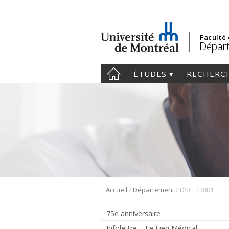
Faculté
Dépar
ÉTUDES
RECHERC
/
/
Accueil
Département
DSC_13801
75e anniversaire
Infolettre – Le Lien Médical