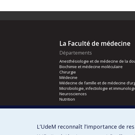
La Faculté de médecine
Départements
Anesthésiologie et de médecine de la do
Biochimie et médecine moléculaire
Chirurgie
Médecine
Médecine de famille et de médecine d’ur
Microbiologie, infectiologie et immunolog
Neurosciences
Nutrition
Écoles
Kinésiologie et des sciences de l’activité
L’UdeM reconnaît l’importance de resp
Orthophonie et audiologie
Réadaptation