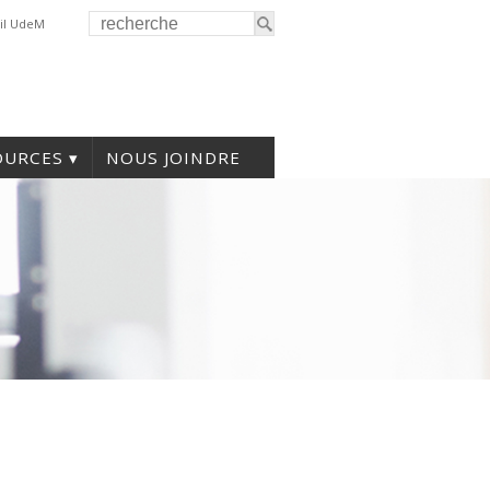
il UdeM
OURCES
NOUS JOINDRE