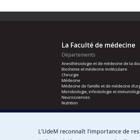
La Faculté de médecine
Départements
Anesthésiologie et de médecine de la do
Biochimie et médecine moléculaire
Chirurgie
Médecine
Médecine de famille et de médecine d’ur
Microbiologie, infectiologie et immunolog
Neurosciences
Nutrition
Écoles
Kinésiologie et des sciences de l’activité
L’UdeM reconnaît l’importance de resp
Orthophonie et audiologie
Réadaptation