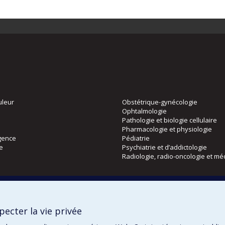
uleur
Obstétrique-gynécologie
Ophtalmologie
Pathologie et biologie cellulaire
Pharmacologie et physiologie
gence
Pédiatrie
ie
Psychiatrie et d’addictologie
Radiologie, radio-oncologie et mé
Directions
 physique
DPC
ecter la vie privée
CPASS
Éthique clinique