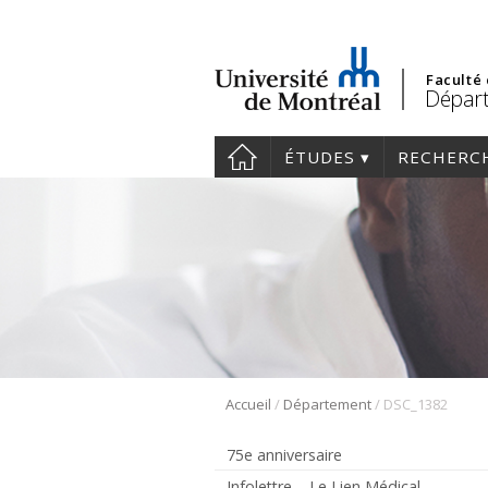
Faculté
Dépar
ÉTUDES
RECHERC
/
/
Accueil
Département
DSC_1382
75e anniversaire
Infolettre – Le Lien Médical