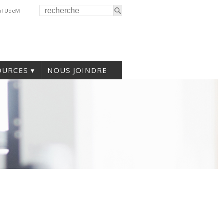
il UdeM
OURCES
NOUS JOINDRE