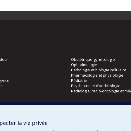
uleur
Obstétrique-gynécologie
Ophtalmologie
Pathologie et biologie cellulaire
Pharmacologie et physiologie
gence
Pédiatrie
ie
Psychiatrie et d’addictologie
Radiologie, radio-oncologie et mé
Directions
 physique
DPC
ecter la vie privée
CPASS
Éthique clinique