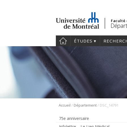
Faculté
Dépar
ÉTUDES
RECHERC
/
/
Accueil
Département
DSC_14791
75e anniversaire
Infolettre – Le Lien Médical