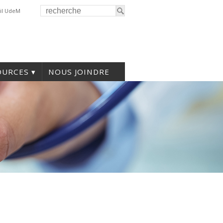
il UdeM
OURCES
NOUS JOINDRE