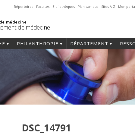
Répertoires
Facultés
Bibliothèques
Plan campus
Sites A-Z
Mon porta
 de médecine
tement de médecine
HE
PHILANTHROPIE
DÉPARTEMENT
RESS
DSC_14791