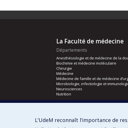
La Faculté de médecine
Départements
Anesthésiologie et de médecine de la do
Biochimie et médecine moléculaire
Chirurgie
Médecine
Médecine de famille et de médecine d’ur
Microbiologie, infectiologie et immunolog
Neurosciences
Nutrition
Écoles
Kinésiologie et des sciences de l’activité
L’UdeM reconnaît l’importance de resp
Orthophonie et audiologie
Réadaptation