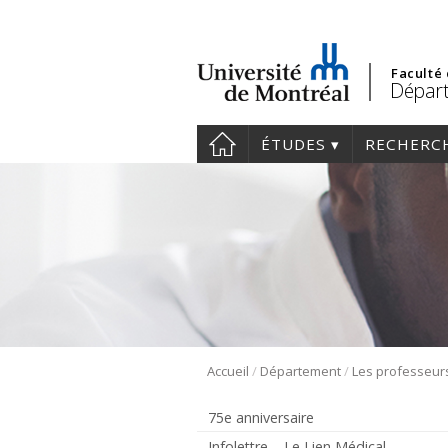
Faculté
Dépar
ÉTUDES
RECHERC
/
/
Accueil
Département
Les professeur
75e anniversaire
Infolettre – Le Lien Médical