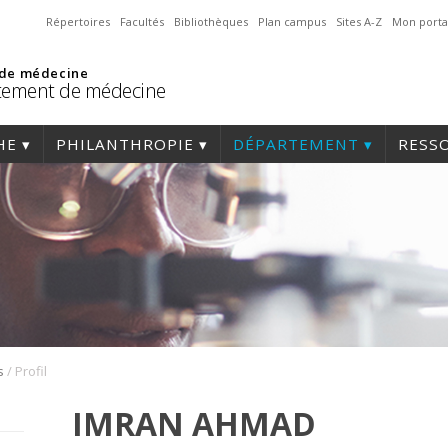
Répertoires
Facultés
Bibliothèques
Plan campus
Sites A-Z
Mon porta
 de médecine
tement de médecine
HE
PHILANTHROPIE
DÉPARTEMENT
RESS
/
s
Profil
IMRAN AHMAD