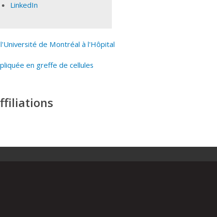
LinkedIn
Université de Montréal à l'Hôpital
pliquée en greffe de cellules
filiations