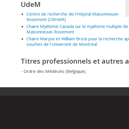
UdeM
Centre de recherche de l'Hôpital Maisonneuve-
Rosemont
(CRHMR
)
Chaire Myélome Canada sur le myélome multiple de l'
Maisonneuve-Rosemont
Chaire Maryse et William Brock pour la recherche ap
souches de l'Université de Montréal
Titres professionnels et autres af
- Ordre des Médecins (Belgique).