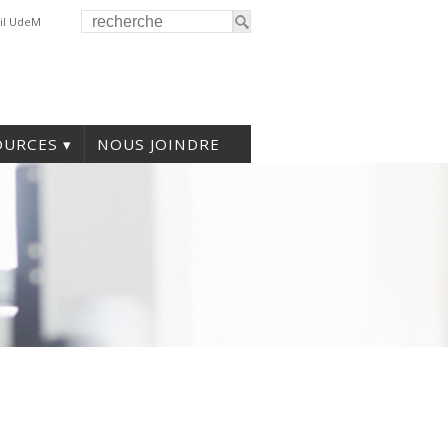
il UdeM
OURCES
NOUS JOINDRE