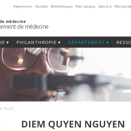
Répertoires
Facultés
Bibliothèques
Plan campus
Sites A-Z
Mon porta
 de médecine
tement de médecine
HE
PHILANTHROPIE
DÉPARTEMENT
RESS
/
s
Profil
DIEM QUYEN NGUYEN