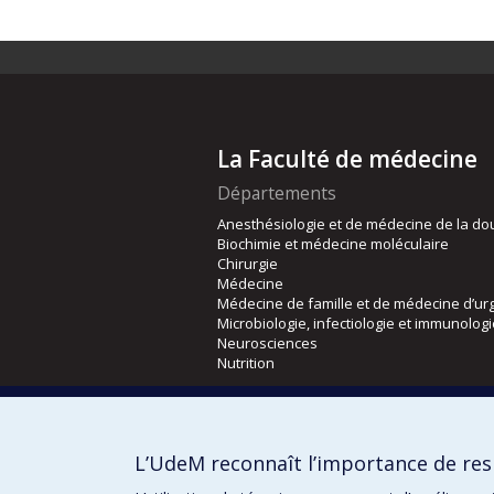
La Faculté de médecine
Départements
Anesthésiologie et de médecine de la do
Biochimie et médecine moléculaire
Chirurgie
Médecine
Médecine de famille et de médecine d’ur
Microbiologie, infectiologie et immunolog
Neurosciences
Nutrition
Écoles
Kinésiologie et des sciences de l’activité
L’UdeM reconnaît l’importance de resp
Orthophonie et audiologie
Réadaptation