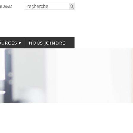
il UdeM
OURCES
NOUS JOINDRE