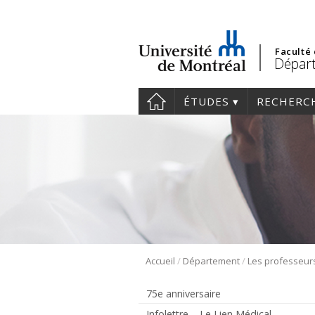
Faculté
Dépar
ÉTUDES
RECHERC
/
/
Accueil
Département
Les professeur
75e anniversaire
Infolettre – Le Lien Médical