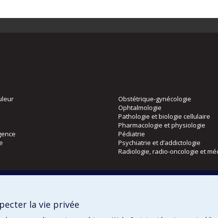
uleur
Obstétrique-gynécologie
Ophtalmologie
Pathologie et biologie cellulaire
Pharmacologie et physiologie
gence
Pédiatrie
ie
Psychiatrie et d’addictologie
Radiologie, radio-oncologie et mé
Directions
 physique
DPC
ecter la vie privée
CPASS
Éthique clinique