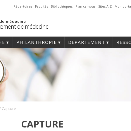
Répertoires
Facultés
Bibliothèques
Plan campus
Sites A-Z
Mon porta
 de médecine
tement de médecine
HE
PHILANTHROPIE
DÉPARTEMENT
RESS
/
Capture
CAPTURE