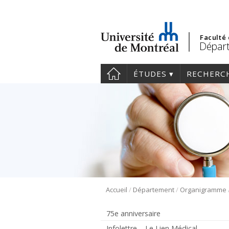
Faculté
Dépar
ÉTUDES
RECHERC
/
/
Accueil
Département
Organigramme
75e anniversaire
Infolettre – Le Lien Médical