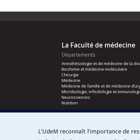
La Faculté de médecine
Départements
Anesthésiologie et de médecine de la do
Biochimie et médecine moléculaire
Chirurgie
Médecine
Médecine de famille et de médecine d’ur
Microbiologie, infectiologie et immunolog
Neurosciences
Nutrition
Écoles
Kinésiologie et des sciences de l’activité
L’UdeM reconnaît l’importance de resp
Orthophonie et audiologie
Réadaptation