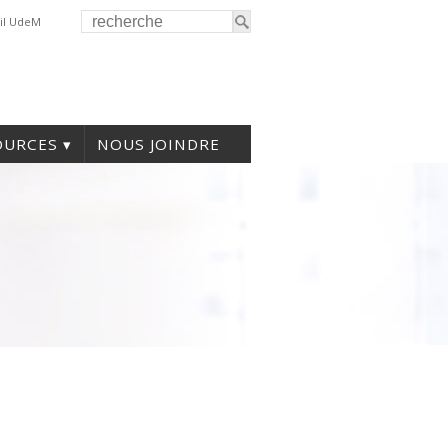
il UdeM
OURCES
NOUS JOINDRE