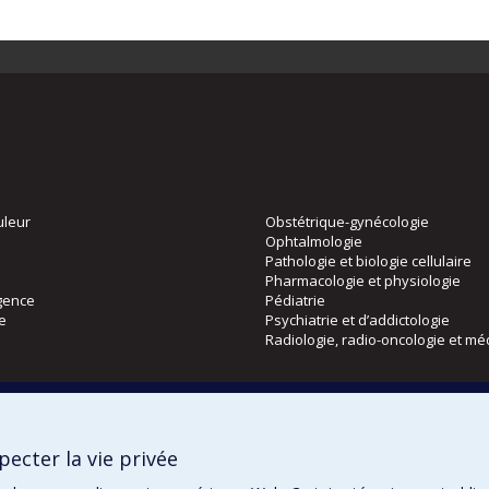
uleur
Obstétrique-gynécologie
Ophtalmologie
Pathologie et biologie cellulaire
Pharmacologie et physiologie
gence
Pédiatrie
ie
Psychiatrie et d’addictologie
Radiologie, radio-oncologie et mé
Directions
 physique
DPC
ecter la vie privée
CPASS
Éthique clinique