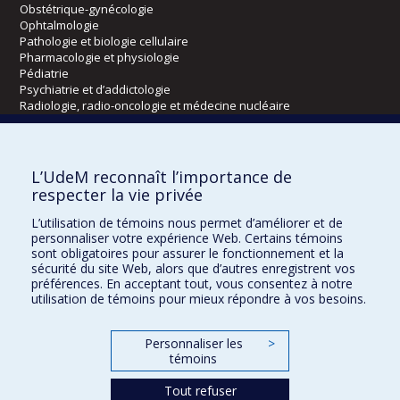
Obstétrique-gynécologie
Ophtalmologie
Pathologie et biologie cellulaire
Pharmacologie et physiologie
Pédiatrie
Psychiatrie et d’addictologie
Radiologie, radio-oncologie et médecine nucléaire
Écoles
L’UdeM reconnaît l’importance de
Kinésiologie et des sciences de l’activité physique
respecter la vie privée
Orthophonie et audiologie
L’utilisation de témoins nous permet d’améliorer et de
Réadaptation
personnaliser votre expérience Web. Certains témoins
sont obligatoires pour assurer le fonctionnement et la
Directions
sécurité du site Web, alors que d’autres enregistrent vos
préférences. En acceptant tout, vous consentez à notre
DPC
utilisation de témoins pour mieux répondre à vos besoins.
CPASS
Éthique clinique
Personnaliser les
>
témoins
Tout refuser