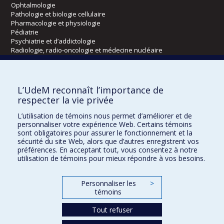
Ophtalmologie
Pathologie et biologie cellulaire
Pharmacologie et physiologie
Pédiatrie
Psychiatrie et d’addictologie
Radiologie, radio-oncologie et médecine nucléaire
Écoles
L’UdeM reconnaît l’importance de
Kinésiologie et des sciences de l’activité physique
respecter la vie privée
Orthophonie et audiologie
L’utilisation de témoins nous permet d’améliorer et de
Réadaptation
personnaliser votre expérience Web. Certains témoins
sont obligatoires pour assurer le fonctionnement et la
Directions
sécurité du site Web, alors que d’autres enregistrent vos
préférences. En acceptant tout, vous consentez à notre
DPC
utilisation de témoins pour mieux répondre à vos besoins.
CPASS
Éthique clinique
Personnaliser les
>
témoins
Tout refuser