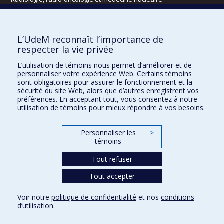
Écoles
L’UdeM reconnaît l’importance de
Kinésiologie et des sciences de l’activité physique
respecter la vie privée
Orthophonie et audiologie
L’utilisation de témoins nous permet d’améliorer et de
Réadaptation
personnaliser votre expérience Web. Certains témoins
sont obligatoires pour assurer le fonctionnement et la
Directions
sécurité du site Web, alors que d’autres enregistrent vos
préférences. En acceptant tout, vous consentez à notre
DPC
utilisation de témoins pour mieux répondre à vos besoins.
CPASS
Éthique clinique
Personnaliser les
>
témoins
Tout refuser
Tout accepter
Voir notre
politique de confidentialité
et nos
conditions
d’utilisation
.
Confidentialité
Conditions d’utilisation
Paramètres des témoins