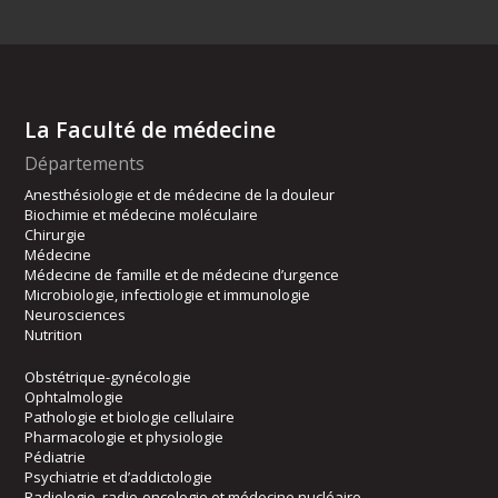
La Faculté de médecine
Départements
Anesthésiologie et de médecine de la douleur
Biochimie et médecine moléculaire
Chirurgie
Médecine
Médecine de famille et de médecine d’urgence
Microbiologie, infectiologie et immunologie
Neurosciences
Nutrition
Obstétrique-gynécologie
Ophtalmologie
Pathologie et biologie cellulaire
Pharmacologie et physiologie
Pédiatrie
Psychiatrie et d’addictologie
Radiologie, radio-oncologie et médecine nucléaire