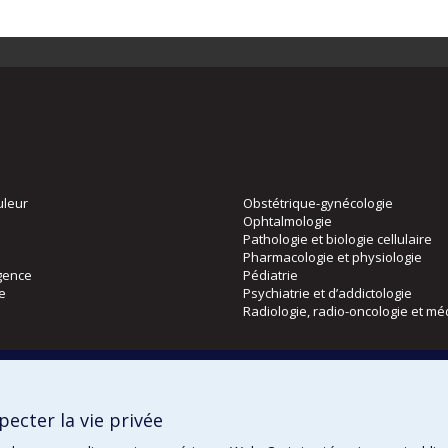
uleur
Obstétrique-gynécologie
Ophtalmologie
Pathologie et biologie cellulaire
Pharmacologie et physiologie
gence
Pédiatrie
ie
Psychiatrie et d’addictologie
Radiologie, radio-oncologie et mé
Directions
 physique
DPC
ecter la vie privée
CPASS
Éthique clinique