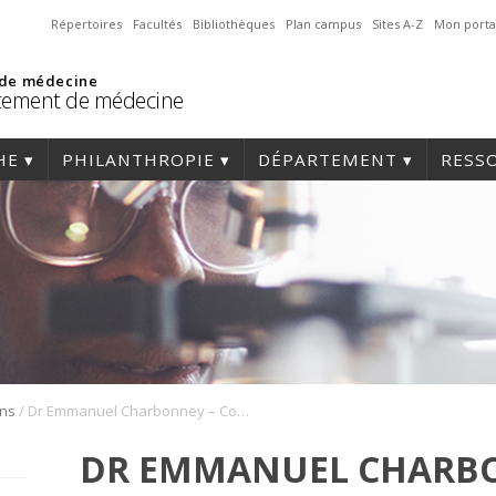
Répertoires
Facultés
Bibliothèques
Plan campus
Sites A-Z
Mon porta
 de médecine
tement de médecine
HE
PHILANTHROPIE
DÉPARTEMENT
RESS
/
ons
Dr Emmanuel Charbonney – Copie
DR EMMANUEL CHARBO