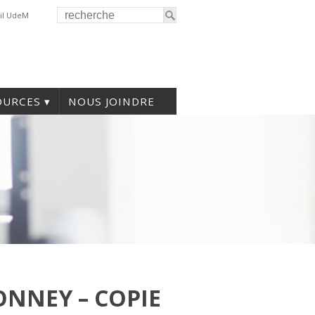
il UdeM
OURCES
NOUS JOINDRE
NNEY – COPIE