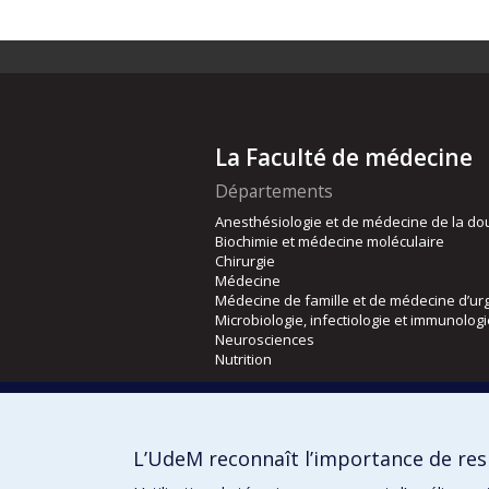
La Faculté de médecine
Départements
Anesthésiologie et de médecine de la do
Biochimie et médecine moléculaire
Chirurgie
Médecine
Médecine de famille et de médecine d’ur
Microbiologie, infectiologie et immunolog
Neurosciences
Nutrition
Écoles
Kinésiologie et des sciences de l’activité
L’UdeM reconnaît l’importance de resp
Orthophonie et audiologie
Réadaptation