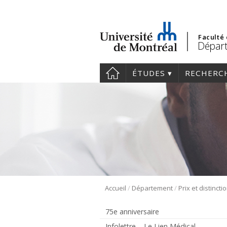
Faculté
Dépar
ÉTUDES
RECHERC
/
/
Accueil
Département
Prix et distincti
75e anniversaire
Infolettre – Le Lien Médical