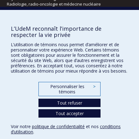
Radiologie, radio-oncologie et médecine nucléaire
Écoles
L’UdeM reconnaît l’importance de
Kinésiologie et des sciences de l’activité physique
respecter la vie privée
Orthophonie et audiologie
L’utilisation de témoins nous permet d’améliorer et de
Réadaptation
personnaliser votre expérience Web. Certains témoins
sont obligatoires pour assurer le fonctionnement et la
Directions
sécurité du site Web, alors que d’autres enregistrent vos
préférences. En acceptant tout, vous consentez à notre
DPC
utilisation de témoins pour mieux répondre à vos besoins.
CPASS
Éthique clinique
Personnaliser les
>
témoins
Tout refuser
Tout accepter
Voir notre
politique de confidentialité
et nos
conditions
d’utilisation
.