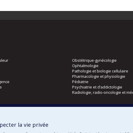
uleur
Obstétrique-gynécologie
Ophtalmologie
Pathologie et biologie cellulaire
Pharmacologie et physiologie
gence
Pédiatrie
ie
Psychiatrie et d’addictologie
Radiologie, radio-oncologie et mé
Directions
 physique
DPC
ecter la vie privée
CPASS
Éthique clinique