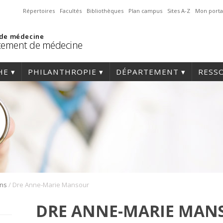
Répertoires
Facultés
Bibliothèques
Plan campus
Sites A-Z
Mon porta
 de médecine
tement de médecine
HE
PHILANTHROPIE
DÉPARTEMENT
RESS
/
ons
Dre Anne-Marie Mansour
DRE ANNE-MARIE MAN