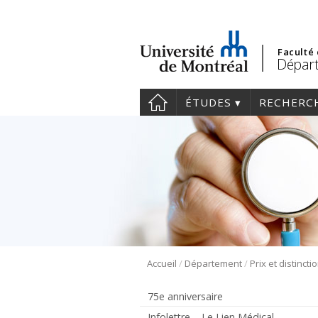
Faculté
Dépar
ÉTUDES
RECHERC
/
/
Accueil
Département
Prix et distincti
75e anniversaire
Infolettre – Le Lien Médical