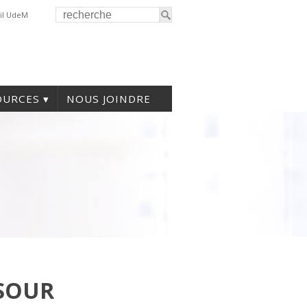
il UdeM
OURCES
NOUS JOINDRE
SOUR