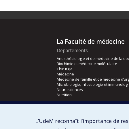
La Faculté de médecine
Départements
Anesthésiologie et de médecine de la do
Biochimie et médecine moléculaire
Chirurgie
Médecine
Médecine de famille et de médecine d’ur
Microbiologie, infectiologie et immunolog
Neurosciences
Nutrition
Écoles
Kinésiologie et des sciences de l’activité
L’UdeM reconnaît l’importance de resp
Orthophonie et audiologie
Réadaptation