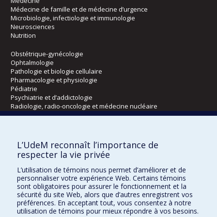
Médecine
Médecine de famille et de médecine d’urgence
Microbiologie, infectiologie et immunologie
Neurosciences
Nutrition
Obstétrique-gynécologie
Ophtalmologie
Pathologie et biologie cellulaire
Pharmacologie et physiologie
Pédiatrie
Psychiatrie et d’addictologie
Radiologie, radio-oncologie et médecine nucléaire
Écoles
L’UdeM reconnaît l’importance de
Kinésiologie et des sciences de l’activité physique
respecter la vie privée
Orthophonie et audiologie
L’utilisation de témoins nous permet d’améliorer et de
Réadaptation
personnaliser votre expérience Web. Certains témoins
sont obligatoires pour assurer le fonctionnement et la
Directions
sécurité du site Web, alors que d’autres enregistrent vos
préférences. En acceptant tout, vous consentez à notre
DPC
utilisation de témoins pour mieux répondre à vos besoins.
CPASS