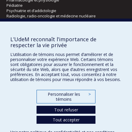
Pédiatrie
Psychiatrie et d’addictologie
Radiologie, radio-oncologie et médecine nucléaire
Écoles
L’UdeM reconnaît l’importance de
Kinésiologie et des sciences de l’activité physique
respecter la vie privée
Orthophonie et audiologie
L’utilisation de témoins nous permet d’améliorer et de
Réadaptation
personnaliser votre expérience Web. Certains témoins
sont obligatoires pour assurer le fonctionnement et la
Directions
sécurité du site Web, alors que d’autres enregistrent vos
préférences. En acceptant tout, vous consentez à notre
DPC
utilisation de témoins pour mieux répondre à vos besoins.
CPASS
Éthique clinique
Personnaliser les
>
témoins
Tout refuser
Tout accepter