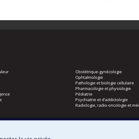
uleur
Obstétrique-gynécologie
Ophtalmologie
Pathologie et biologie cellulaire
Pharmacologie et physiologie
gence
Pédiatrie
ie
Psychiatrie et d’addictologie
Radiologie, radio-oncologie et mé
Directions
 physique
DPC