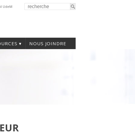
il UdeM
OURCES
NOUS JOINDRE
HEUR