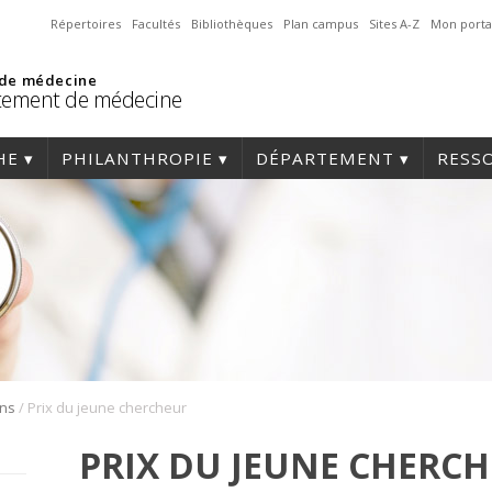
Répertoires
Facultés
Bibliothèques
Plan campus
Sites A-Z
Mon porta
 de médecine
tement de médecine
HE
PHILANTHROPIE
DÉPARTEMENT
RESS
/
ons
Prix du jeune chercheur
PRIX DU JEUNE CHERC