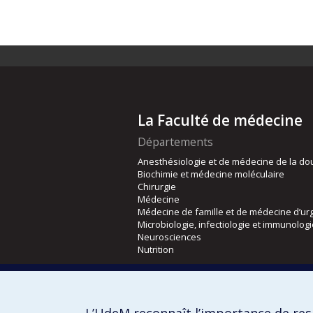
La Faculté de médecine
Départements
Anesthésiologie et de médecine de la do
Biochimie et médecine moléculaire
Chirurgie
Médecine
Médecine de famille et de médecine d’ur
Microbiologie, infectiologie et immunolog
Neurosciences
Nutrition
Écoles
Kinésiologie et des sciences de l’activité