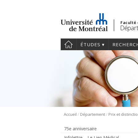
Faculté
Dépar
ÉTUDES
RECHERC
/
/
Accueil
Département
Prix et distincti
75e anniversaire
Infolettre – Le Lien Médical