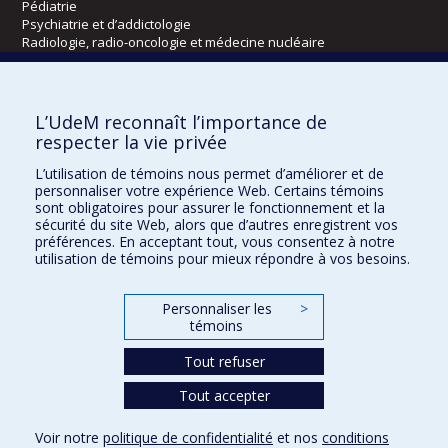
Pédiatrie
Psychiatrie et d’addictologie
Radiologie, radio-oncologie et médecine nucléaire
Écoles
L’UdeM reconnaît l’importance de
Kinésiologie et des sciences de l’activité physique
respecter la vie privée
Orthophonie et audiologie
L’utilisation de témoins nous permet d’améliorer et de
Réadaptation
personnaliser votre expérience Web. Certains témoins
sont obligatoires pour assurer le fonctionnement et la
Directions
sécurité du site Web, alors que d’autres enregistrent vos
préférences. En acceptant tout, vous consentez à notre
DPC
utilisation de témoins pour mieux répondre à vos besoins.
CPASS
Éthique clinique
Personnaliser les
>
témoins
Tout refuser
Tout accepter
Voir notre
politique de confidentialité
et nos
conditions