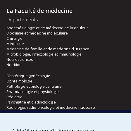
La Faculté de médecine
Départements
Anesthésiologie et de médecine de la douleur
Biochimie et médecine moléculaire
Chirurgie
Médecine
Médecine de famille et de médecine d’urgence
Microbiologie, infectiologie et immunologie
Neurosciences
Nutrition
Obstétrique-gynécologie
Ophtalmologie
Pathologie et biologie cellulaire
Pharmacologie et physiologie
Pédiatrie
Psychiatrie et d’addictologie
Radiologie, radio-oncologie et médecine nucléaire
Écoles
L’UdeM reconnaît l’importance de