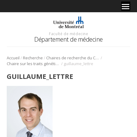
Faculté de médecine
Département de médecine
/
/
/
Accueil
Recherche
Chaires de recherche du Canada
/
Chaire sur les traits génétiques complexes
guillaume_lettre
GUILLAUME_LETTRE