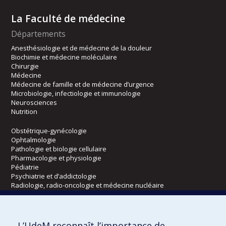
La Faculté de médecine
Départements
Anesthésiologie et de médecine de la douleur
Biochimie et médecine moléculaire
Chirurgie
Médecine
Médecine de famille et de médecine d’urgence
Microbiologie, infectiologie et immunologie
Neurosciences
Nutrition
Obstétrique-gynécologie
Ophtalmologie
Pathologie et biologie cellulaire
Pharmacologie et physiologie
Pédiatrie
Psychiatrie et d’addictologie
Radiologie, radio-oncologie et médecine nucléaire
Écoles
L’UdeM reconnaît l’importance de