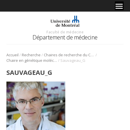
Faculté de médecine
Département de médecine
/
/
/
Accueil
Recherche
Chaires de recherche du Canada
/
Chaire en génétique moléculaire des cellules souches normales et cancéreuses
Sauvageau_G
SAUVAGEAU_G