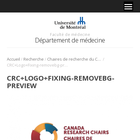
Faculté de médecine
Département de médecine
/
/
/
Accueil
Recherche
Chaires de recherche du Canada
CRC+Logo+Fixing-removebg-preview
CRC+LOGO+FIXING-REMOVEBG-
PREVIEW